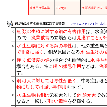
農業用水質基準
0.02mg/l
水 質汚濁防止法・
／サイエン ティスト社・水生生
○
魚 類の生殖に対する銅の有害作用
は、水産
の で、
漁業被害
の立場からは
見逃すことが
○
水 生生物に対する銅の毒性
は、他の重金属
で非常に強く
、銅が原因となる
水 生生物の
○
極 く低濃度の銅
の場合でも瞬時的に
水 生
場合もある。特に
銅 の嫌忌作用
などは、
漁
す。
○
銅 は人に対しては毒性が低く
、中毒症はほ
物に対しては強い毒作用
を示 す。
○
水 生生物も銅は
栄養素として
必 須元素
であ
なると一転して
強 い毒性
を発揮する。