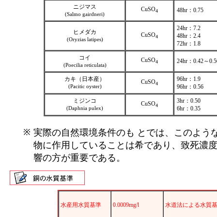
ニジマス
CuSO
48hr：0.75
4
(Salmo gairdneri)
24hr：7.2
ヒメダカ
CuSO
48hr：2.4
4
(Oryzias latipes)
72hr：1.8
コイ
CuSO
24hr：0.42～0.5
4
(Poecilia reticulata)
カキ（日本産）
96hr：1.9
CuSO
4
(Pacitic oyster)
96hr：0.56
ミジンコ
3hr：0.50
CuSO
4
(Daphnia pulex)
6hr：0.35
※
実際の自然環境条件のも とでは、このよう
物に作用していることは希であり、致死濃度
響の方が重要である。
水産用水質基準
0.0009mg/l
水道法による水質