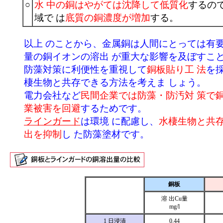
○
水 中の銅はやがては沈降して低質化
するの
域で は
底質の銅濃度が増加
する。
以上 のことから、金属銅は人間にとっては有
量の銅イオンの溶出 が重大な影響を及ぼすこ
防藻対策に利便性を重視して
銅板貼り工 法
を
棲生物と共存できる方法を考えま しょう。
電力会社など
民間企業では防藻・防汚対 策で
業被害を回避
するためです。
ラインガード
は環境 に配慮し、
水棲生物と共
出を抑制
し た防藻塗材です。
銅板
溶 出Cu量
mg/l
1 日浸漬
0.44