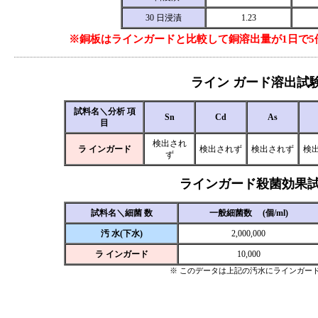
30 日浸漬
1.23
※銅板はラインガードと比較して銅溶出量が1日で5倍
ライン ガード溶出試
試料名＼分析 項
Sn
Cd
As
目
検出され
ラ インガード
検出されず
検出されず
検
ず
ラインガード殺菌効果
試料名＼細菌 数
一般細菌数 (個/ml)
汚 水(下水)
2,000,000
ラ インガード
10,000
※ このデータは上記の汚水にラインガー