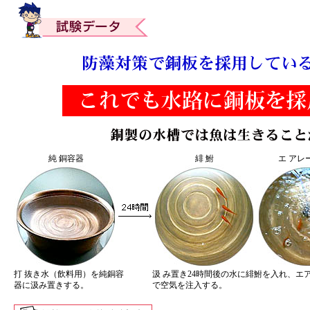
純 銅容器
緋 鮒
エ アレ
打 抜き水（飲料用）を純銅容
汲 み置き24時間後の水に緋鮒を入れ、エ
器に汲み置きする。
で空気を注入する。