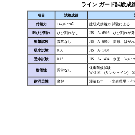
ライン ガード試験成
項目
試験成績
付着力
14kgf/
建研式接着力 試験による
耐ひび割れ
ひび割れなし
JIS A- 6916 ひび割れ
衝撃試験
異常なし
JIS A- 6910 変形、
吸水試験
0.60
JIS A- 1404
透水試験
0.15
JIS A- 1404 水圧：3kg/
促進耐候試験
耐候性
異常なし
W-O-M (サンシャイン) 5
耐汚染性
良好
浸漬15年 下水処理場（今