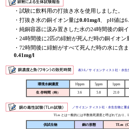
・試験に飲料用の打抜き水を使用しました。
・打抜き水の銅イオン量は
0.01mg/l
、 pH値は6.
・純銅容器に汲み置きした水の24時間後の銅イ
・24時間後に2匹の緋鮒が死んだ時の銅イオン
・72時間後に緋鮒がすべて死んだ時の水に含ま
0.41mg/l
表3.6／サ イエンティスト社・水生
環境水銅濃度
10ppm
5ppm
1ppm
生 存時間
3.6
5.8
21.0
（時）
／サイエン ティスト社・水生生物と重金
TLm とは一般的には半数致死濃度と呼ばれており、L
供試生物
銅の形態
TLm（