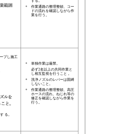
する。
○
作業通路の整理整頓、コー
ドの流れを確認しながら作
業を行う。
キープし施工
○
単独作業は厳禁。
必ず2名以上の共同作業と
し相互監視を行うこと 。
○
洗浄ノズルのレバーは固縛
しないこと。
○
作業通路の整理整頓、高圧
ホースの流れ、ねじれ等の
修正を確認しながら作業を
行う。
す る。