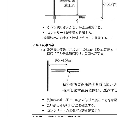
●
ケレン残し部分がないか全面確認する。
●
コンクリート脆弱部を確認する。
（脆弱部がある時は下地材 で先行して修復する。）
2.高圧洗浄作業
(1)
洗浄機の筒先（ノズ ル）100mm～150mm距離を
面にノズルを直角に向け、全面洗浄する。
●
2
洗浄機の吐出圧：150kg/cm
以上であることを確認
●
洗い残し部がないか全面確認する。
●
コンクリートの水引き状態を確認する。