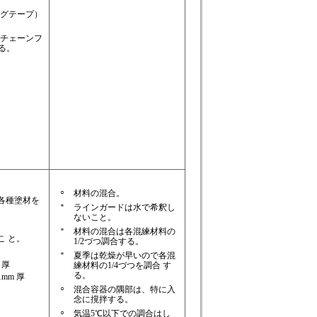
ングテープ）
 チェーンフ
る。
○
材料の混合。
各種塗材を
＊
ラインガードは水で希釈し
ないこと。
＊
材料の混合は各混練材料の
こ と。
1/2づつ調合する。
＊
夏季は乾燥が早いので各混
 厚
練材料の1/4づつを調合 す
る。
1mm 厚
○
混合容器の隅部は、特に入
念に撹拌する。
○
気温5℃以下での調合はし