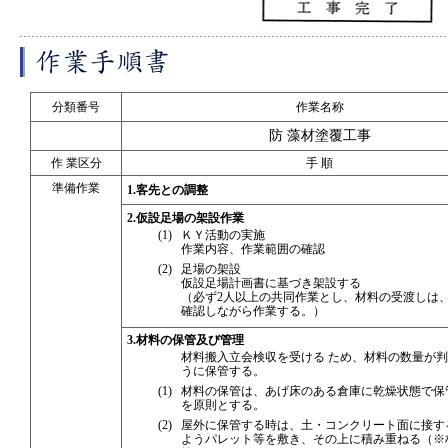
分類番号
作業名称
防 藻材塗覆工事
作 業区分
手 順
準備作業
1.客先との調整
2.仮設足場の架設作業
(1)
ＫＹ活動の実施
作業内容、作業範囲の確認
(2)
足場の架設
仮設足場計画書に基づき架設する
（必ず2人以上の共同作業とし、材料の受渡しは
確認しながら作業する。）
3.材料の保管及び管理
材料搬入立会検収を受ける ため、材料の数量が
うに保管する。
(1)
材料の保管は、あげ床のある倉庫に乾燥状態で保
を原則とする。
(2)
屋外に保管する時は、土・コンクリート面に接す
ようパレット等を敷き、その上に積み重ねる（※