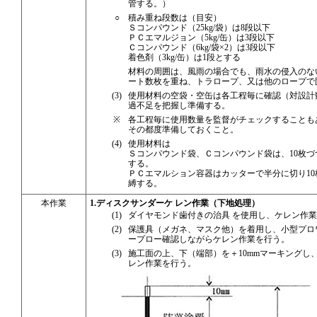
管する。）
○
積み重ね段数は（目安）
Ｓコンパウンド（25kg/袋）は8段以下
ＰＣエマルジョン（5kg/缶）は3段以下
Ｃコンパウンド（6kg/袋×2）は3段以下
着色剤（3kg/缶）は1段とする
材料の周囲は、風雨の場合でも、雨水の侵入のな
ート数枚を重ね、トラロープ、又は他のロープで
(3)
使用材料の空袋・空缶は各工程毎に確認（対設計
過不足を把握し準備する。
※
各工程毎に使用数量を監督がチェックすることも
その都度準備しておくこと。
(4)
使用材料は
Ｓコンパウンド袋、Ｃコンパウンド袋は、10枚づ
する。
ＰＣエマルション容器はカッターで半分に切り10
縛する。
本作業
1.ディスクサンダーケ レン作業（下地処理）
(1)
ダイヤモンド歯付きの治具 を使用し、ケレン作
(2)
保護具（メガネ、マスク他）を着用し、小型プロ
ープロー確認しながらケレン作業を行う。
(3)
施工面の上、下（端部）を＋10mmマーキングし、
レン作業を行う。