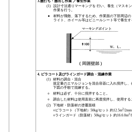
3.墨打ち・墨出し作業 ／養生作業
(1)
設計寸法通りマーキングを 行い、養生（マスキ
作業を行う。
●
材料が飛散、落下するため、作業面の下部周辺の
ライト、ホイール等はビニールシート等で養生す
4. ピラコート及びラインガード調合・混練作業
(1)
材料の調合・混合
規定量のエマルジョンを混合容器に入れ撹拌し、
下図の手順で混練する。
○
材料は必ず、十分に撹拌すること。
○
調合した材料は使用直前に再度撹拌し、使用する
(2)
下地材・防藻材の塗覆面積
2
○ピラコート（下地材）50kg/セット 約12.5m
/2mm
2
○ラインガード（防藻材）50kg/セット 約16.6.0m
/