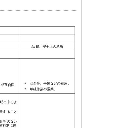
品 質、安全上の急所
○
安全帯、手袋などの着用。
、相互合図
○
単独作業の厳禁。
判明出来るよ
管す ること
る事 のない
材料別に保