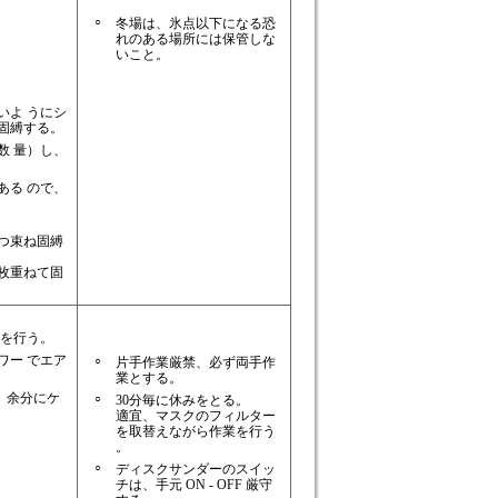
○
冬場は、氷点以下になる恐
れのある場所には保管しな
いこと。
いよ うにシ
固縛する。
数 量）し、
ある ので、
つ束ね固縛
枚重ねて固
業を行う。
ワー でエア
○
片手作業厳禁、必ず両手作
業とする。
 余分にケ
○
30分毎に休みをとる。
適宜、マスクのフィルター
を取替えながら作業を行う
。
○
ディスクサンダーのスイッ
チは、手元 ON - OFF 厳守